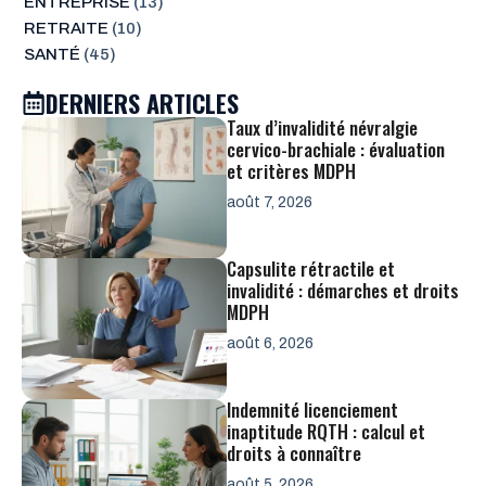
ENTREPRISE
(13)
RETRAITE
(10)
SANTÉ
(45)
DERNIERS ARTICLES
Taux d’invalidité névralgie
cervico-brachiale : évaluation
et critères MDPH
août 7, 2026
Capsulite rétractile et
invalidité : démarches et droits
MDPH
août 6, 2026
Indemnité licenciement
inaptitude RQTH : calcul et
droits à connaître
août 5, 2026